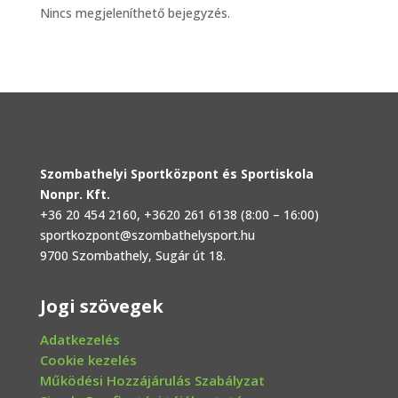
Nincs megjeleníthető bejegyzés.
Szombathelyi Sportközpont és Sportiskola
Nonpr. Kft.
+36 20 454 2160
, +3620 261 6138 (8:00 – 16:00)
sportkozpont@szombathelysport.hu
9700 Szombathely, Sugár út 18.
Jogi szövegek
Adatkezelés
Cookie kezelés
Működési Hozzájárulás Szabályzat