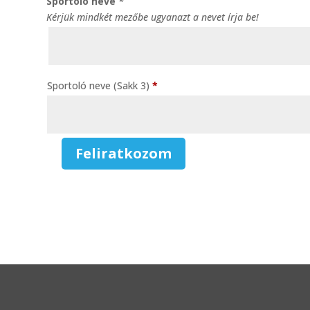
Sportoló neve
*
Kérjük mindkét mezőbe ugyanazt a nevet írja be!
Sportoló neve (Sakk 3)
*
Feliratkozom
Sakk
-
3.
Sportoló
mennyiség