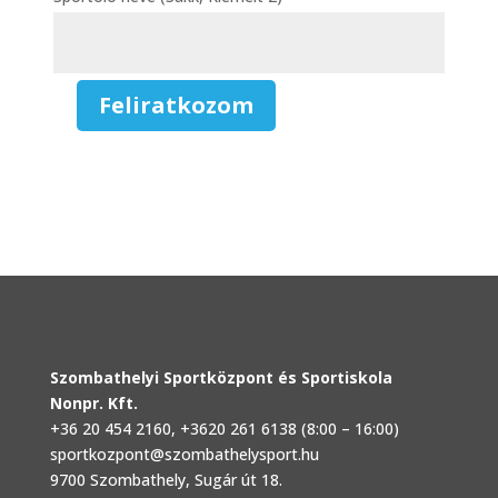
Feliratkozom
Sakk,
Kiemelt
-
2.
Sportoló
mennyiség
Szombathelyi Sportközpont és Sportiskola
Nonpr. Kft.
+36 20 454 2160
, +3620 261 6138 (8:00 – 16:00)
sportkozpont@szombathelysport.hu
9700 Szombathely, Sugár út 18.