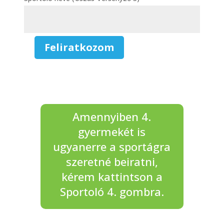
Feliratkozom
Úszás,
Versenyző
-
3.
Sportoló
mennyiség
Amennyiben 4.
gyermekét is
ugyanerre a sportágra
szeretné beiratni,
kérem kattintson a
Sportoló 4. gombra.