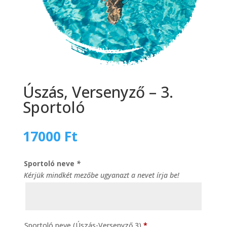
Úszás, Versenyző – 3.
Sportoló
17000
Ft
Sportoló neve
*
Kérjük mindkét mezőbe ugyanazt a nevet írja be!
Sportoló neve (Úszás-Versenyző 3)
*