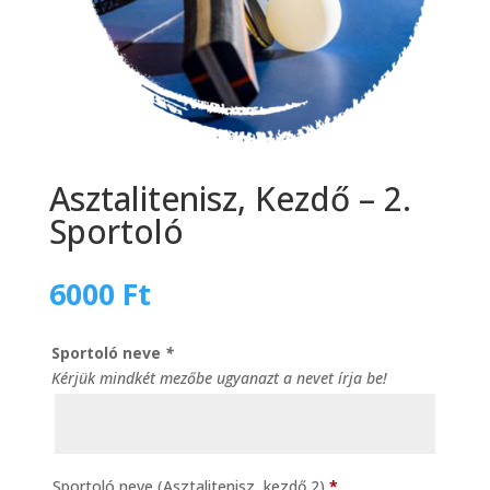
Asztalitenisz, Kezdő – 2.
Sportoló
6000
Ft
Sportoló neve
*
Kérjük mindkét mezőbe ugyanazt a nevet írja be!
Sportoló neve (Asztalitenisz, kezdő 2)
*