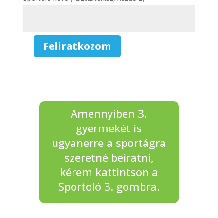
Feliratkozom
Asztalitenisz,
Kezdő
-
2.
Sportoló
mennyiség
Amennyiben 3.
gyermekét is
ugyanerre a sportágra
szeretné beiratni,
kérem kattintson a
Sportoló 3. gombra.