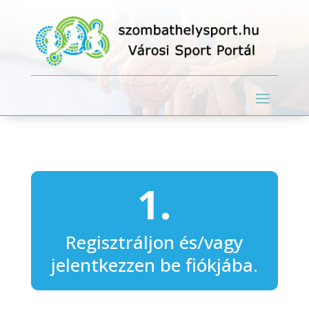
1.
Regisztráljon és/vagy
jelentkezzen be fiókjába.