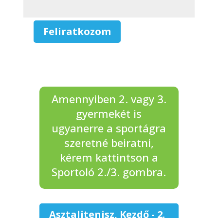
Feliratkozom
Asztalitenisz,
Kezdő
mennyiség
Amennyiben 2. vagy 3.
gyermekét is
ugyanerre a sportágra
szeretné beiratni,
kérem kattintson a
Sportoló 2./3. gombra.
Asztalitenisz, Kezdő - 2.