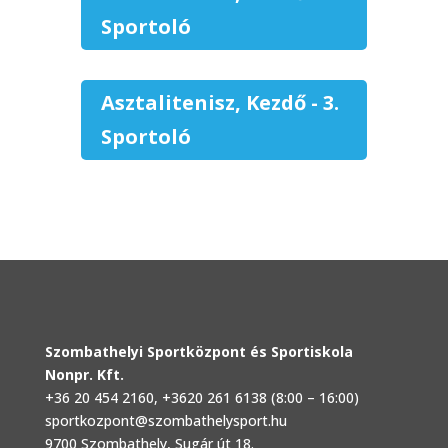
Sportoló
Asztalitenisz, Kezdő - 3.
Sportoló
Szombathelyi Sportközpont és Sportiskola
Nonpr. Kft.
+36 20 454 2160
, +3620 261 6138 (8:00 – 16:00)
sportkozpont@szombathelysport.hu
9700 Szombathely, Sugár út 18.